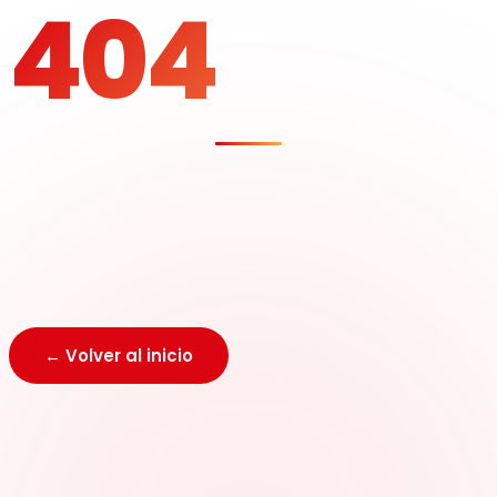
404
Página no encontrada
La dirección que buscas no existe o fue movida.
Regresa al inicio y encuentra lo que necesitas.
← Volver al inicio